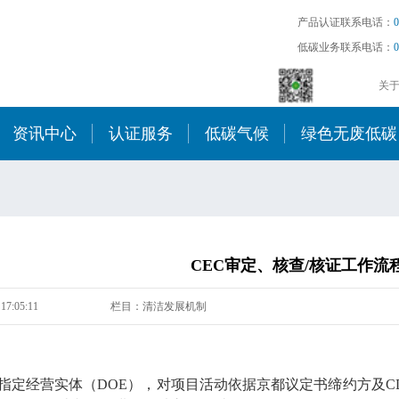
产品认证联系电话：
0
低碳业务联系电话：
0
关
资讯中心
认证服务
低碳气候
绿色无废低碳
CEC审定、核查/核证工作流
17:05:11
栏目：清洁发展机制
（CDM）审定和核查
经营实体（DOE），对项目活动依据京都议定书缔约方及CD