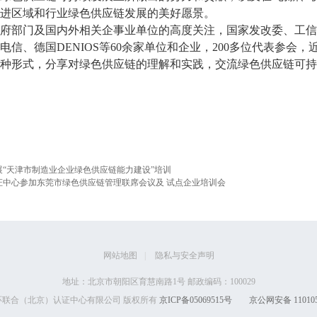
进区域和行业绿色供应链发展的美好愿景。
府部门及国内外相关企事业单位的高度关注，国家发改委、工信
电信、德国DENIOS等60余家单位和企业，200多位代表参会
种形式，分享对绿色供应链的理解和实践，交流绿色供应链可持
展“天津市制造业企业绿色供应链能力建设”培训
证中心参加东莞市绿色供应链管理联席会议及 试点企业培训会
网站地图
|
隐私与安全声明
地址：北京市朝阳区育慧南路1号 邮政编码：100029
 中环联合（北京）认证中心有限公司 版权所有
京ICP备05069515号
京公网安备 110105