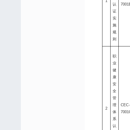
1
认
700
证
实
施
规
则
职
业
健
康
安
全
管
理
CEC-
2
体
700
系
认