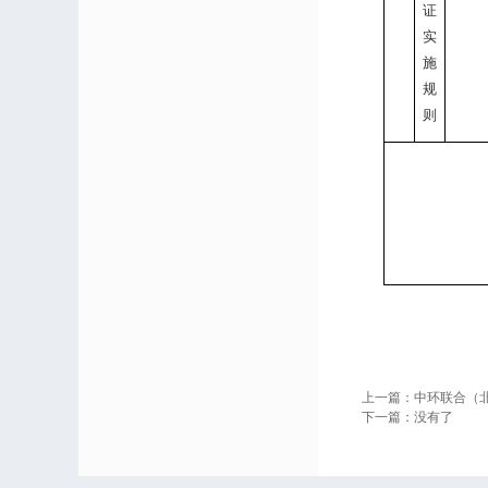
证
实
施
规
则
上一篇：
中环联合（
下一篇：
没有了