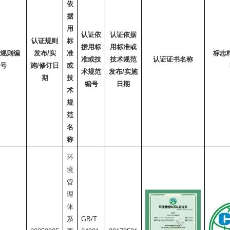
依
据
用
认证依
认证依据
认证规则
标
据用标
用标准或
规则编
发布
/
实
准
标志
准或技
技术规范
认证证书名称
号
施
/
修订日
或
术规范
发布
/
实施
期
技
编号
日期
术
规
范
名
称
环
境
管
理
体
系
GB/T