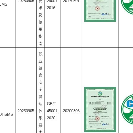
20250905
要
24001-
20170501
1EMS
求
2016
及
使
用
指
南
职
业
健
康
安
全
管
理
GB/T
20250905
体
45001-
20200306
1OHSMS
系
2020
要
求