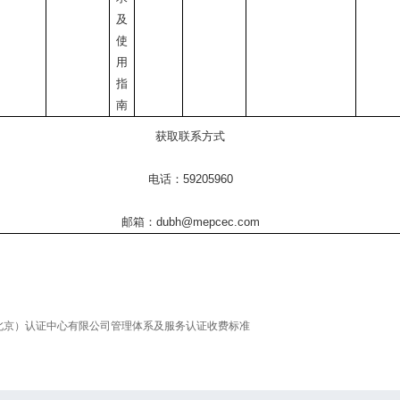
及
使
用
指
南
获取联系方式
电话：
59205960
邮箱：
dubh@mepcec.com
北京）认证中心有限公司管理体系及服务认证收费标准