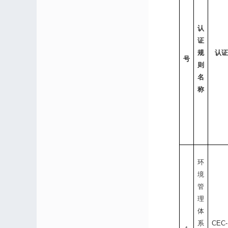
认
证
规
认证
号
则
名
称
环
境
管
理
体
系
CEC-