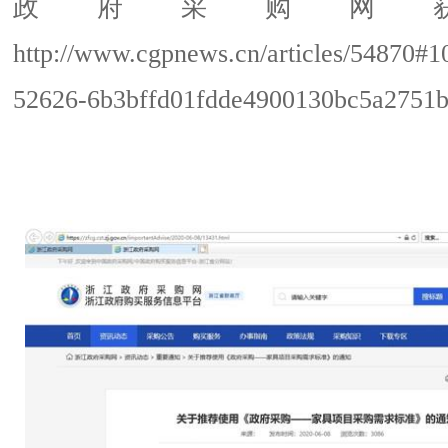
政府采购网
http://www.cgpnews.cn/articles/54870#1
52626-6b3bffd01fdde4900130bc5a2751