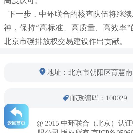
高度认可。
下一步，中环联合的核查队伍将继续
神，保持“高标准、高质量、高效率”
北京市碳排放权交易建设作出贡献。
地址：北京市朝阳区育慧南
邮政编码：100029
@ 2015 中环联合（北京）认
限公司 版权所有 京ICP备05069