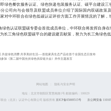
，即绿色餐饮服务认证、绿色快递包装服务认证、碳平台建设三
海分公司向与会领导及联盟成员单位介绍了国际国内双碳政策
大家对中环联合在绿色低碳认证评价方面工作开展情况的了解，
绿色认证联盟碳专委会首批成员单位，中环联合将发挥自身在
为长三角绿色联盟碳平台的建设建言献策，努力为长三角绿色低
 共促绿色消费 共享美好生活----首批家具生态产品在首个全国生态日发布
邀参加《第二届中国光伏绿色供应链大会》并作主题发言
网站地图
|
隐私与安全声明
地址：北京市朝阳区育慧南路1号 邮政编码：100029
 中环联合（北京）认证中心有限公司 版权所有
京ICP备05069515号
京公网安备 110105