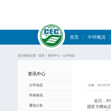
首页
中环概况
您当前的位置：
首页
>
资讯中心
>
公司动态
资讯中心
公司动态
日期：2025/07/07 
环保热讯
近日，中环联
通知公告
国官方网站