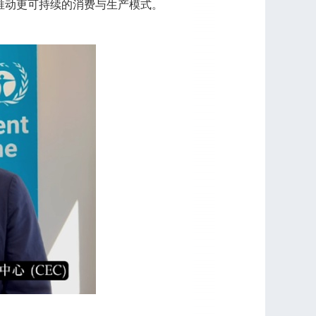
推动更可持续的消费与生产模式。