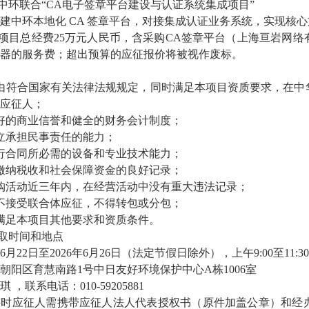
：中环联合“CA电子签章平台建设与认证系统集成项目”
建中环本地化 CA 签章平台，对接集成认证业务系统，实现核
：项目总经费25万元人民币，含采购CA签章平台（上海亘岩网
器的服务费；超出预算的应征报价将被视作废标。
由符合国家有关法律法规规定，同时满足本项目资质要求，在中
应征人；
好的商业信誉和健全的财务会计制度；
立承担民事责任的能力；
行合同所必需的设备和专业技术能力；
缴纳税收和社会保障资金的良好记录；
购活动近三年内，在经营活动中没有重大违法记录；
不接受联合体应征，不得转包或分包；
满足本项目其他要求和资质条件。
领取时间和地点
6月22日至2026年6月26日（法定节假日除外），上午9:00至11:30
朝阳区育慧南路1号中日友好环境保护中心A栋1006室
，联系电话：010-59205881
件时应征人需携带应征人法人代表授权书（原件加盖公章）和经