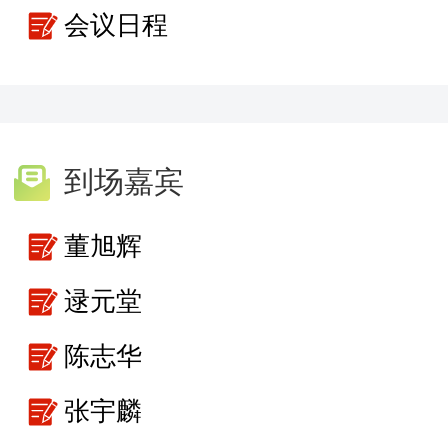
会议日程
到场嘉宾
董旭辉
逯元堂
陈志华
张宇麟